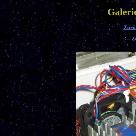
Galeri
Zurüc
<-- 